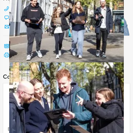
088 428 81 17
Chat met Jeroen
Stuur ons een mailtje
Bel mij terug
Bekijk printbare versie
Combineer dit uitje met:
Moordspel Lunch in Almere
€ 56,50
Vanaf
p.p. excl. BTW
Vanaf 10 personen ‐ 4 uur
Een Moordspel Lunch van Holland Tour Guides in