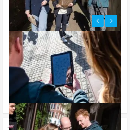
Tip:
Uiteraard is dit uitje uitstekend te combineren met een
heerlijke lunch vooraf of een uitgebreid diner na
afloop. U kunt dit spel ook combineren met andere
spelevenementen. Informeer naar de mogelijkheden!
Komt u niet aan het minimale aantal deelnemers voor
dit arrangement? Als u bereid bent voor het minimale
aantal te betalen, kunt u ook gewoon voor minder
personen boeken!
Jouw uitje