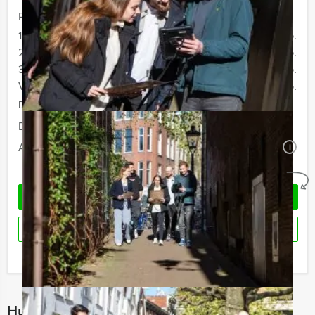
Prijs :
12 - 19 personen
€ 34,50 p.p.
20 - 29 personen
€ 32,50 p.p.
30 - 39 personen
€ 29,50 p.p.
Vanaf 40 personen
€ 27,50 p.p.
De prijzen zijn exclusief BTW
Duur:
2 uur en 30 minuten
Aantal:
Minimaal 12 personen
i
Geheel vrijblijvend
OFFERTE AANVRAGEN
RESERVEREN
Ik heb een vraag over dit uitje
Hulp nodig bij het kiezen?