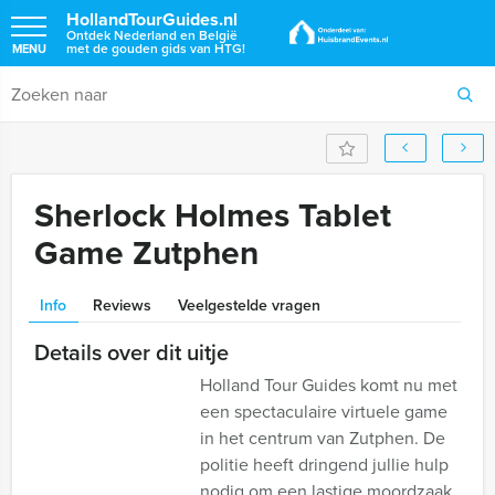
HollandTourGuides.nl
Ontdek Nederland en België
met de gouden gids van HTG!
MENU
Sherlock Holmes Tablet
Game Zutphen
Info
Reviews
Veelgestelde vragen
Details over dit uitje
Holland Tour Guides komt nu met
een spectaculaire virtuele game
in het centrum van Zutphen. De
politie heeft dringend jullie hulp
nodig om een lastige moordzaak