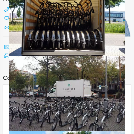
088 428 81 17
Chat met Jeroen
Stuur ons een mailtje
Bel mij terug
Bekijk printbare versie
Combineer dit uitje met:
Ik Hou Van Holland Lunch Apeldoorn
€ 54,50
Vanaf
p.p. excl. BTW
Vanaf 12 personen ‐ 3 uur en 30 minuten
Tijdens de 'Ik hou van Holland Lunch' van Holland Tour