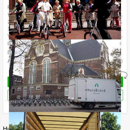
Prijs :
12 - 19 personen
€ 39,50 p.p.
20 - 29 personen
€ 36,50 p.p.
30 - 39 personen
€ 34,50 p.p.
Vanaf 40 personen
€ 32,50 p.p.
De prijzen zijn exclusief BTW
Duur:
1 uur en 30 minuten
Aantal:
Minimaal 12 personen
i
Geheel vrijblijvend
OFFERTE AANVRAGEN
RESERVEREN
Ik heb een vraag over dit uitje
Hulp nodig bij het kiezen?