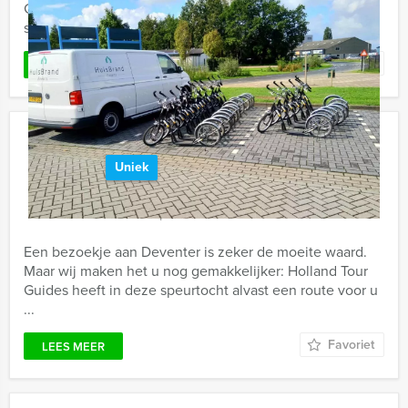
Guides in Apeldoorn gaan we het beroemde tv-
spel spelen. Heeft u alle kennis paraat? Wij zullen ...
Favoriet
LEES MEER
Speurtocht Deventer
Uniek
€ 22,50
Vanaf
p.p. excl. BTW
Vanaf 12 personen ‐ 2 uur en 30 minuten
Een bezoekje aan Deventer is zeker de moeite waard.
Maar wij maken het u nog gemakkelijker: Holland Tour
Guides heeft in deze speurtocht alvast een route voor u
...
Favoriet
LEES MEER