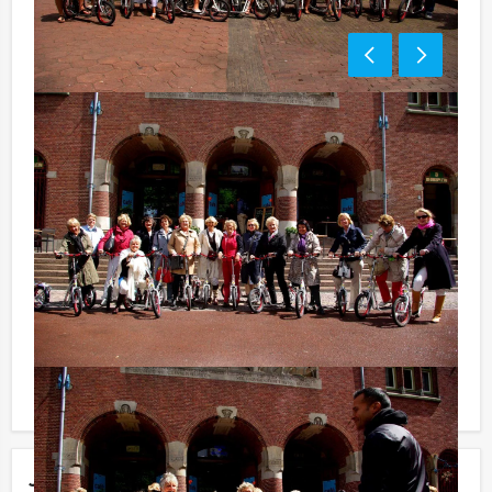
Route informatie:
De rondleidingen zijn flexibel en onze gidsen hebben
geen vaste route! Als u voorkeuren heeft waar de gids
over vertelt of langs gaat, dan vernemen wij dit graag.
Onze gidsen spreken diverse talen. Neem contact met
ons op om alle mogelijkheden te bespreken.
Komt u niet aan het minimale aantal deelnemers? Als u
bereid bent voor het minimale aantal te betalen, kunt u
ook gewoon voor minder personen boeken!
Jouw uitje