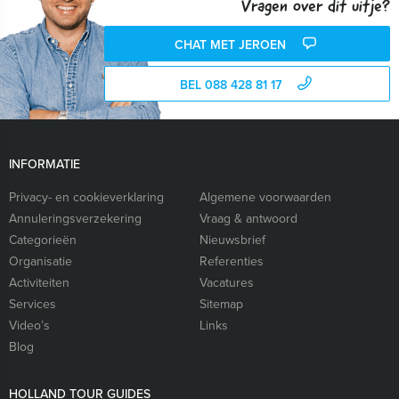
Vragen over dit uitje?
CHAT MET JEROEN
BEL 088 428 81 17
INFORMATIE
Privacy- en cookieverklaring
Algemene voorwaarden
Annuleringsverzekering
Vraag & antwoord
Categorieën
Nieuwsbrief
Organisatie
Referenties
Activiteiten
Vacatures
Services
Sitemap
Video’s
Links
Blog
HOLLAND TOUR GUIDES