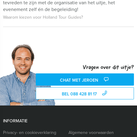
tevreden te zijn met de organisatie van het uitje, het
evenement zelf én de begeleiding!
Waarom kiezen voor Holland Tour Guides?
Vragen over dit uitje?
CHAT MET JEROEN
BEL 088 428 81 17
INFORMATIE
Privacy- en cookieverklaring
Algemene voorwaarden