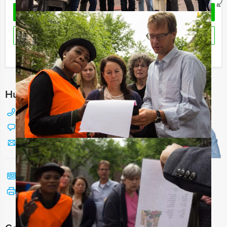
OFFERTE AANVRAGEN
RESERVEREN
Ik heb een vraag over dit uitje
Hulp nodig bij het kiezen?
088 428 81 17
Chat met Jeroen
Stuur ons een mailtje
Bel mij terug
Bekijk printbare versie