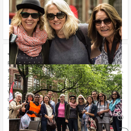
Reservering voor kleinere groepen:
Komt u niet aan het minimale aantal deelnemers voor
dit arrangement? Als u bereid bent voor het minimale
aantal te betalen, kunt u ook gewoon voor minder
personen boeken!
Jouw uitje
Prijs :
12 - 19 personen
€ 29,50 p.p.
20 - 29 personen
€ 27,50 p.p.
30 - 39 personen
€ 24,50 p.p.
Vanaf 40 personen
€ 22,50 p.p.
De prijzen zijn exclusief BTW
Duur:
3 uur en 30 minuten
Aantal:
Minimaal 12 personen
i
Geheel vrijblijvend