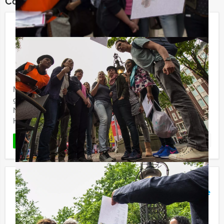
Combineer dit uitje met:
Escape Lunch Game Nijmegen
€ 62,50
Vanaf
p.p. excl. BTW
Vanaf 12 personen ‐ 4 uur en 30 minuten
Met vrienden of collega’s een spannend én gezellig
groepsuitje organiseren in een bepaalde stad in
Nederland of België? Tijdens de Escape City Lunch van
Holland Tour ...
Favoriet
LEES MEER
Crime City Brunch Game in Enschede
€ 62,50
Vanaf
p.p. excl. BTW
Vanaf 12 personen ‐ 4 uur en 30 minuten