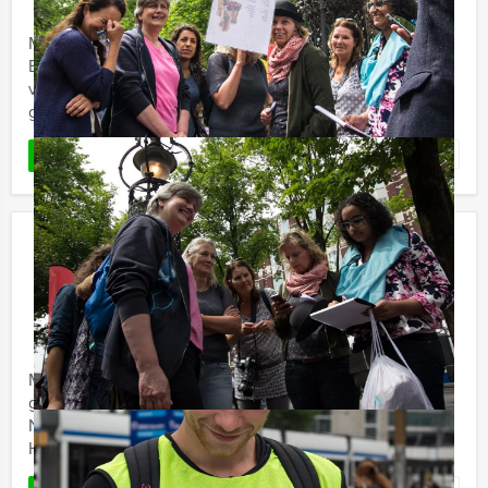
Maak kennis met de Crime City Brunch Game in
Enschede van Holland Tour Guides: een hypermodern,
virtueel GPS spel in combinatie mét een overheerlijk 3-
gangen brunch.
Favoriet
LEES MEER
Escape City Lunch Urk
€ 62,50
Vanaf
p.p. excl. BTW
Vanaf 12 personen ‐ 4 uur en 30 minuten
Met vrienden of collega’s een spannend én gezellig
groepsuitje organiseren in een bepaalde stad in
Nederland of België? Tijdens de Escape City Lunch van
Holland Tour ...