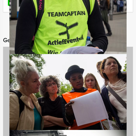
Favoriet
LEES MEER
Gerelateerde categorieën
Teambuilding
2167 uitjes