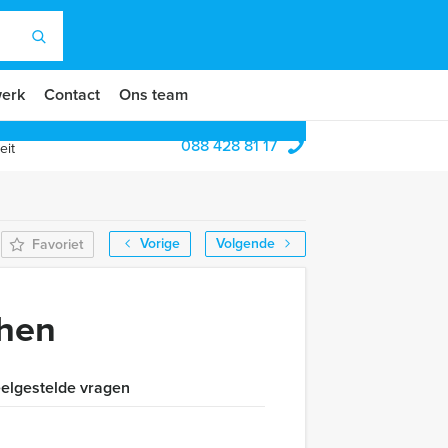
erk
Contact
Ons team
088 428 81 17
eit
Vorige
Volgende
Favoriet
phen
elgestelde vragen