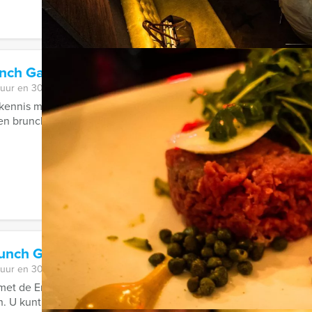
unch Game in Den Bosch
 uur en 30 minuten
kennis met de crime city brunch game. Een hypermodern, virtue
n brunch. Kruip in de huid van een ...
runch Game in Urk
 uur en 30 minuten
met de Empire City Brunch game. Een hypermodern, virtueel GP
. U kunt kiezen voor het Empire City ...