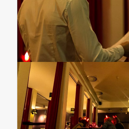
Optioneel:
Niet telkens uw knip hoeven trekken om uw drankj
persoon per uur dat u in het restaurant doorbren
het drankarrangement, waarbij u onbeperkt kunt gen
en thee. En…zo komt u ook achteraf niet voor verr