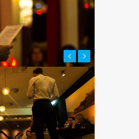
e af te rekenen? Voor € 13,50 per
gt (excl. BTW) kunt u gebruikmaken van
ieten van bier, fris, huiswijn, koffie
assingen te staan!