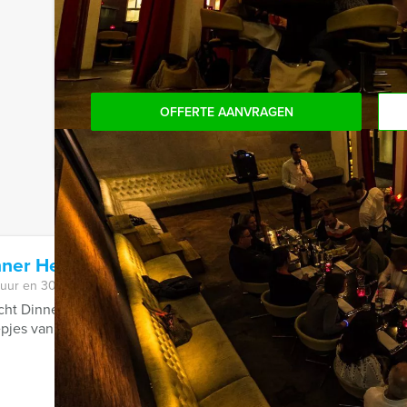
Komt u niet aan het minimale aantal deelnemers? 
aantal te betalen, kunt u ook gewoon voor minde
OFFERTE AANVRAGEN
nner Heerlen
 uur en 30 minuten
cht Dinner arrangement van Holland Tour Guides zorgen wij dat u 
epjes van 5 - 8 personen op ...