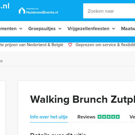
.nl
ementen
Groepsuitjes
Vrijgezellenfeesten
Maatw
te prijzen van Nederland & België
Geprezen om service & flexibilit
en
Walking Brunch Zut
Info over het uitje
Reviews
Ve