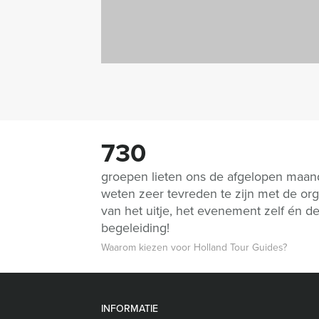
730
groepen lieten ons de afgelopen maa
weten zeer tevreden te zijn met de org
van het uitje, het evenement zelf én d
begeleiding!
Waarom kiezen voor Holland Tour Guides?
INFORMATIE