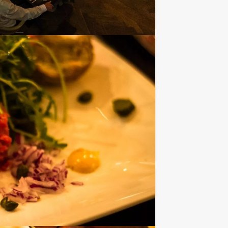
Favoriet
€ 62,50
Vanaf
p.p. excl. BTW
el GPS spel in combinatie met een
Favoriet
€ 62,50
Vanaf
p.p. excl. BTW
S spel in combinatie met een