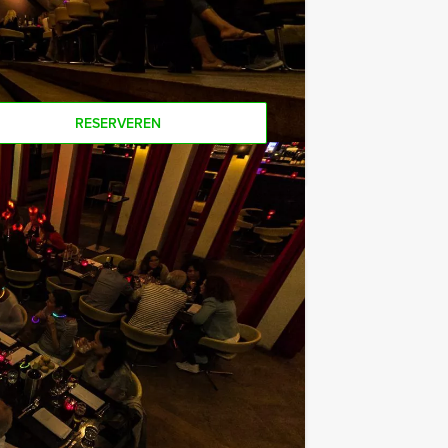
Als u bereid bent voor het minimale
r personen boeken!
RESERVEREN
€ 62,50
Vanaf
p.p. excl. BTW
de leukste plekjes uit de stad te zien