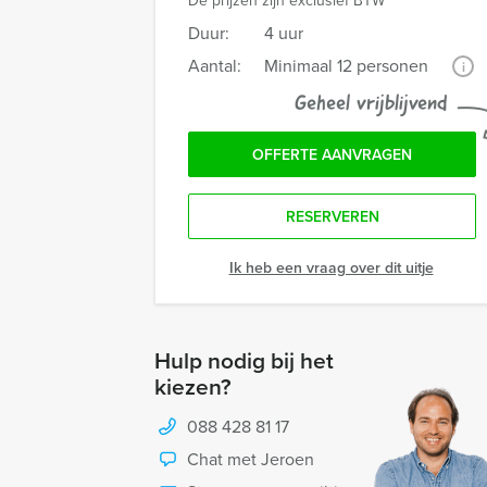
De prijzen zijn exclusief BTW
Duur:
4 uur
Aantal:
Minimaal 12 personen
i
Geheel vrijblijvend
OFFERTE AANVRAGEN
RESERVEREN
Ik heb een vraag over dit uitje
Hulp nodig bij het
kiezen?
088 428 81 17
Chat met Jeroen