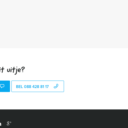
t uitje?
BEL 088 428 81 17