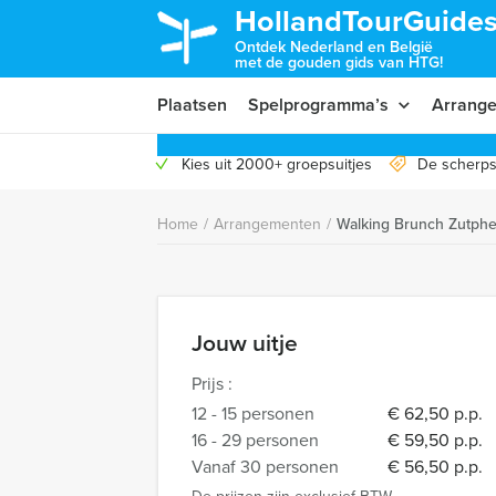
HollandTourGuides
Ontdek Nederland en België
met de gouden gids van HTG!
Plaatsen
Spelprogramma’s
Arrang
Kies uit 2000+ groepsuitjes
De scherps
Home
/
Arrangementen
/
Walking Brunch Zutph
Jouw uitje
Prijs :
12 - 15 personen
€ 62,50 p.p.
16 - 29 personen
€ 59,50 p.p.
Vanaf 30 personen
€ 56,50 p.p.